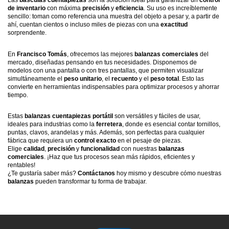
Las
básculas cuentapiezas
son la solución ideal para garantizar un
control
de inventario
con máxima
precisión
y
eficiencia
. Su uso es increíblemente
sencillo: toman como referencia una muestra del objeto a pesar y, a partir de
ahí, cuentan cientos o incluso miles de piezas con una
exactitud
sorprendente.
En
Francisco Tomás
, ofrecemos las mejores
balanzas comerciales
del
mercado, diseñadas pensando en tus necesidades. Disponemos de
modelos con una pantalla o con tres pantallas, que permiten visualizar
simultáneamente el
peso unitario
, el
recuento
y el
peso total
. Esto las
convierte en herramientas indispensables para optimizar procesos y ahorrar
tiempo.
Estas
balanzas cuentapiezas portátil
son versátiles y fáciles de usar,
ideales para industrias como la
ferretera
, donde es esencial contar tornillos,
puntas, clavos, arandelas y más. Además, son perfectas para cualquier
fábrica que requiera un
control exacto
en el pesaje de piezas.
Elige
calidad
,
precisión
y
funcionalidad
con nuestras
balanzas
comerciales
. ¡Haz que tus procesos sean más rápidos, eficientes y
rentables!
¿Te gustaría saber más?
Contáctanos
hoy mismo y descubre cómo nuestras
balanzas
pueden transformar tu forma de trabajar.