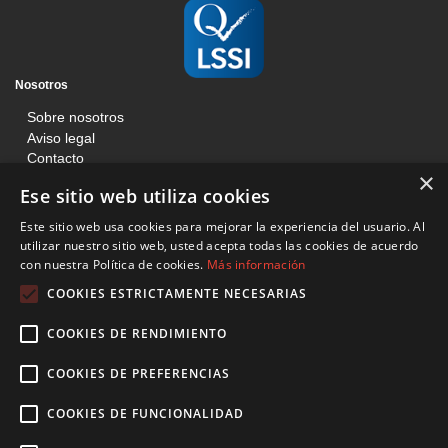
Nosotros
Sobre nosotros
Aviso legal
Contacto
×
Blog
Ese sitio web utiliza cookies
Información
Este sitio web usa cookies para mejorar la experiencia del usuario. Al
Términos y condiciones
utilizar nuestro sitio web, usted acepta todas las cookies de acuerdo
con nuestra Política de cookies.
Más información
Condiciones de venta web
Política de cookies
COOKIES ESTRICTAMENTE NECESARIAS
Básculas Francisco Tomás
COOKIES DE RENDIMIENTO
C/ Mossen Jacinto Verdaguer, 201, Local, Sant Boi de Llobregat 08830
Barcelona
COOKIES DE PREFERENCIAS
936 407 996
COOKIES DE FUNCIONALIDAD
btomas@basculasfranciscotomas.com
Síguenos