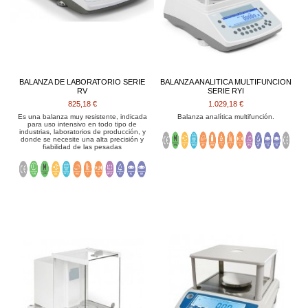
BALANZA DE LABORATORIO SERIE
BALANZA ANALITICA MULTIFUNCION
RV
SERIE RYI
825,18 €
1.029,18 €
Es una balanza muy resistente, indicada
Balanza analítica multifunción.
para uso intensivo en todo tipo de
industrias, laboratorios de producción, y
donde se necesite una alta precisión y
fiabilidad de las pesadas