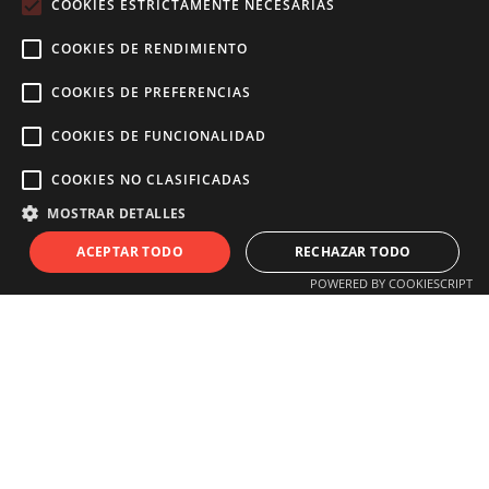
COOKIES ESTRICTAMENTE NECESARIAS
Nosotros
COOKIES DE RENDIMIENTO
Sobre nosotros
Aviso legal
COOKIES DE PREFERENCIAS
Contacto
Blog
COOKIES DE FUNCIONALIDAD
Información
COOKIES NO CLASIFICADAS
Términos y condiciones
Condiciones de venta web
MOSTRAR DETALLES
Política de cookies
ACEPTAR TODO
RECHAZAR TODO
Básculas Francisco Tomás
POWERED BY COOKIESCRIPT
C/ Mossen Jacinto Verdaguer, 201, Local, Sant Boi de Llobregat 08830
Barcelona
936 407 996
btomas@basculasfranciscotomas.com
Síguenos