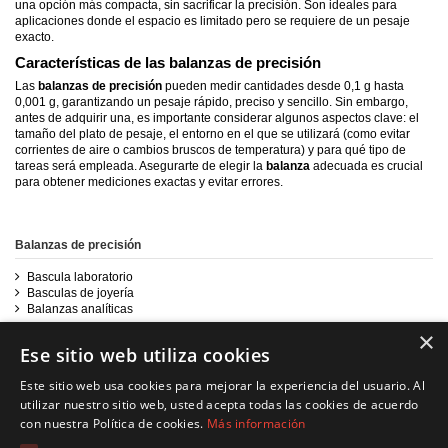
una opción más compacta, sin sacrificar la precisión. Son ideales para
aplicaciones donde el espacio es limitado pero se requiere de un pesaje
exacto.
Características de las balanzas de precisión
Las
balanzas de precisión
pueden medir cantidades desde 0,1 g hasta
0,001 g, garantizando un pesaje rápido, preciso y sencillo. Sin embargo,
antes de adquirir una, es importante considerar algunos aspectos clave: el
tamaño del plato de pesaje, el entorno en el que se utilizará (como evitar
corrientes de aire o cambios bruscos de temperatura) y para qué tipo de
tareas será empleada. Asegurarte de elegir la
balanza
adecuada es crucial
para obtener mediciones exactas y evitar errores.
Balanzas de precisión
Bascula laboratorio
Basculas de joyería
Balanzas analíticas
×
Ese sitio web utiliza cookies
Este sitio web usa cookies para mejorar la experiencia del usuario. Al
utilizar nuestro sitio web, usted acepta todas las cookies de acuerdo
con nuestra Política de cookies.
Más información