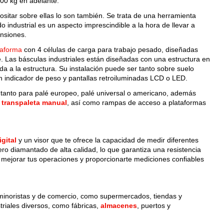
00 kg en adelante.
ositar sobre ellas lo son también. Se trata de una herramienta
industrial es un aspecto imprescindible a la hora de llevar a
ensiones.
taforma
con 4 células de carga para trabajo pesado, diseñadas
e. Las básculas industriales están diseñadas con una estructura en
a a la estructura. Su instalación puede ser tanto sobre suelo
on indicador de peso y pantallas retroiluminadas LCD o LED.
tanto para palé europeo, palé universal o americano, además
n
transpaleta manual
, así como rampas de acceso a plataformas
gital
y un visor que te ofrece la capacidad de medir diferentes
ro diamantado de alta calidad, lo que garantiza una resistencia
mejorar tus operaciones y proporcionarte mediciones confiables
minoristas y de comercio, como supermercados, tiendas y
riales diversos, como fábricas,
almacenes
, puertos y