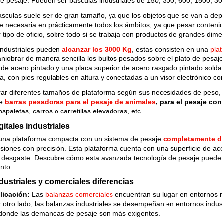
e pesaje. Pueden ser básculas industriales de 150, 300, 600, 1500, 30
ásculas suele ser de gran tamaño, ya que los objetos que se van a dep
necesaria en prácticamente todos los ámbitos, ya que pesar contenido 
 tipo de oficio, sobre todo si se trabaja con productos de grandes dim
industriales pueden
alcanzar los 3000 Kg
, estas consisten en una
pla
niobrar de manera sencilla los bultos pesados sobre el plato de pesaj
de acero pintado y una placa superior de acero rasgado pintado soldad
, con pies regulables en altura y conectadas a un visor electrónico c
ar diferentes tamaños de plataforma según sus necesidades de peso, 
de
barras pesadoras para el pesaje de animales
, para el pesaje co
nspaletas, carros o carretillas elevadoras, etc.
itales industriales
na plataforma compacta con un sistema de pesaje
completamente di
iones con precisión. Esta plataforma cuenta con una superficie de ace
l desgaste. Descubre cómo esta avanzada tecnología de pesaje puede 
nto.
dustriales y comerciales diferencias
licación:
Las
balanzas comerciales
encuentran su lugar en entornos 
otro lado, las balanzas industriales se desempeñan en entornos indust
 donde las demandas de pesaje son más exigentes.