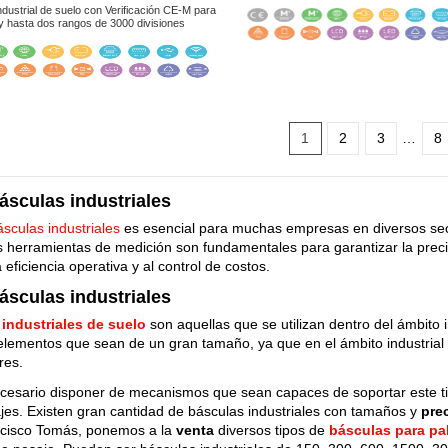
industrial de suelo con Verificación CE-M para
 y hasta dos rangos de 3000 divisiones
1
2
3
…
8
ásculas industriales
ásculas industriales
es esencial para muchas empresas en diversos secto
 herramientas de medición son fundamentales para garantizar la precis
 eficiencia operativa y al control de costos.
ásculas industriales
industriales de suelo
son aquellas que se utilizan dentro del ámbito 
elementos que sean de un gran tamaño, ya que en el ámbito industrial 
ores.
necesario disponer de mecanismos que sean capaces de soportar este ti
jes. Existen gran cantidad de básculas industriales con tamaños y
pre
ncisco Tomás, ponemos a la
venta
diversos tipos de
básculas para pa