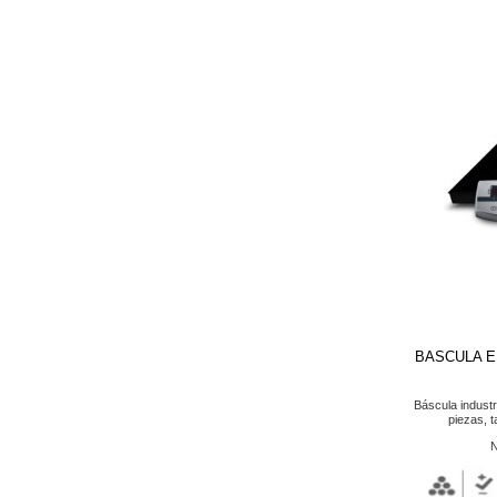
BASCULA E
Báscula industr
piezas, t
N