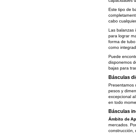
capacidades d
Este tipo de b
completamente 
cabo cualquier
Las balanzas 
para lograr ma
forma de tubo 
como integrada
Puede encontr
disponemos 
bajas para tra
Básculas dig
Presentamos u
pesos y dimens
excepcional a
en todo mome
Básculas in
Ámbito de Ap
mercados. Por 
construcción,