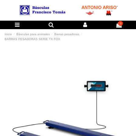
0
Inicio
Básculas para animales
Barras pesadoras
BARRAS PESADORAS SERIE TX FOX