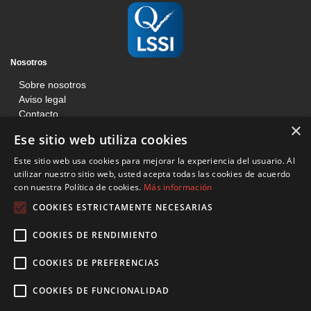
Nosotros
Sobre nosotros
Aviso legal
Contacto
×
Blog
Ese sitio web utiliza cookies
Información
Este sitio web usa cookies para mejorar la experiencia del usuario. Al
Términos y condiciones
utilizar nuestro sitio web, usted acepta todas las cookies de acuerdo
con nuestra Política de cookies.
Más información
Condiciones de venta web
Política de cookies
COOKIES ESTRICTAMENTE NECESARIAS
Básculas Francisco Tomás
COOKIES DE RENDIMIENTO
C/ Mossen Jacinto Verdaguer, 201, Local, Sant Boi de Llobregat 08830
Barcelona
COOKIES DE PREFERENCIAS
936 407 996
COOKIES DE FUNCIONALIDAD
btomas@basculasfranciscotomas.com
Síguenos