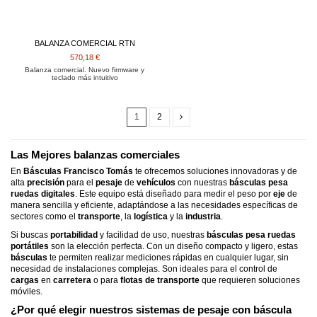
BALANZA COMERCIAL RTN
570,18 €
Balanza comercial. Nuevo firmware y
teclado más intuitivo
1
2
Las Mejores balanzas comerciales
En
Básculas Francisco Tomás
te ofrecemos soluciones innovadoras y de
alta
precisión
para el
pesaje
de
vehículos
con nuestras
básculas pesa
ruedas digitales
. Este equipo está diseñado para medir el peso por
eje
de
manera sencilla y eficiente, adaptándose a las necesidades específicas de
sectores como el
transporte
, la
logística
y la
industria
.
Si buscas
portabilidad
y facilidad de uso, nuestras
básculas pesa ruedas
portátiles
son la elección perfecta. Con un diseño compacto y ligero, estas
básculas
te permiten realizar mediciones rápidas en cualquier lugar, sin
necesidad de instalaciones complejas. Son ideales para el control de
cargas
en
carretera
o para
flotas de transporte
que requieren soluciones
móviles.
¿Por qué elegir nuestros sistemas de
pesaje
con
báscula