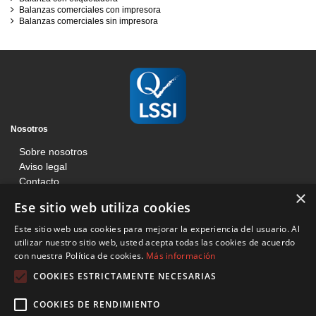
Balanzas comerciales con impresora
Balanzas comerciales sin impresora
Nosotros
Sobre nosotros
Aviso legal
Contacto
×
Blog
Ese sitio web utiliza cookies
Información
Este sitio web usa cookies para mejorar la experiencia del usuario. Al
Términos y condiciones
utilizar nuestro sitio web, usted acepta todas las cookies de acuerdo
con nuestra Política de cookies.
Más información
Condiciones de venta web
Política de cookies
COOKIES ESTRICTAMENTE NECESARIAS
Básculas Francisco Tomás
COOKIES DE RENDIMIENTO
C/ Mossen Jacinto Verdaguer, 201, Local, Sant Boi de Llobregat 08830