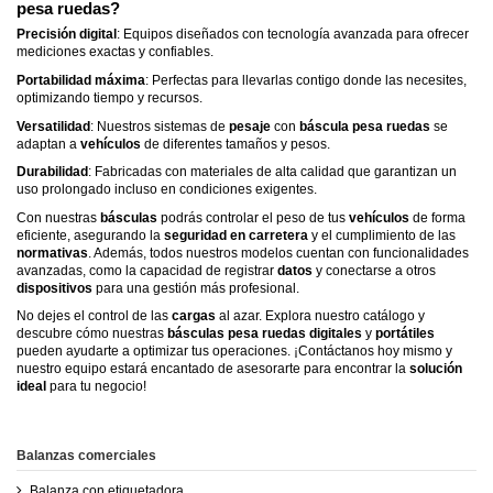
pesa ruedas
?
Precisión digital
: Equipos diseñados con tecnología avanzada para ofrecer
mediciones exactas y confiables.
Portabilidad máxima
: Perfectas para llevarlas contigo donde las necesites,
optimizando tiempo y recursos.
Versatilidad
: Nuestros sistemas de
pesaje
con
báscula pesa ruedas
se
adaptan a
vehículos
de diferentes tamaños y pesos.
Durabilidad
: Fabricadas con materiales de alta calidad que garantizan un
uso prolongado incluso en condiciones exigentes.
Con nuestras
básculas
podrás controlar el peso de tus
vehículos
de forma
eficiente, asegurando la
seguridad en carretera
y el cumplimiento de las
normativas
. Además, todos nuestros modelos cuentan con funcionalidades
avanzadas, como la capacidad de registrar
datos
y conectarse a otros
dispositivos
para una gestión más profesional.
No dejes el control de las
cargas
al azar. Explora nuestro catálogo y
descubre cómo nuestras
básculas pesa ruedas digitales
y
portátiles
pueden ayudarte a optimizar tus operaciones. ¡Contáctanos hoy mismo y
nuestro equipo estará encantado de asesorarte para encontrar la
solución
ideal
para tu negocio!
Balanzas comerciales
Balanza con etiquetadora