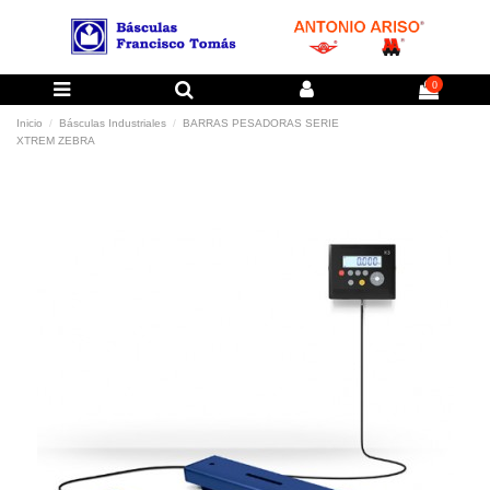
0
Inicio
Básculas Industriales
BARRAS PESADORAS SERIE
XTREM ZEBRA