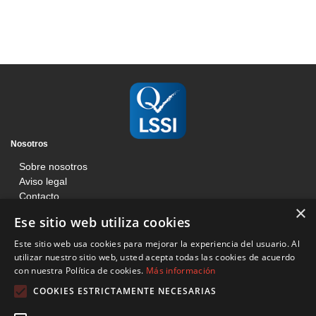
Nosotros
Sobre nosotros
Aviso legal
Contacto
×
Blog
Ese sitio web utiliza cookies
Información
Este sitio web usa cookies para mejorar la experiencia del usuario. Al
Términos y condiciones
utilizar nuestro sitio web, usted acepta todas las cookies de acuerdo
con nuestra Política de cookies.
Más información
Condiciones de venta web
Política de cookies
COOKIES ESTRICTAMENTE NECESARIAS
Básculas Francisco Tomás