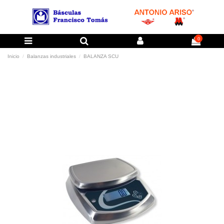
0
Inicio
Balanzas industriales
BALANZA SCU