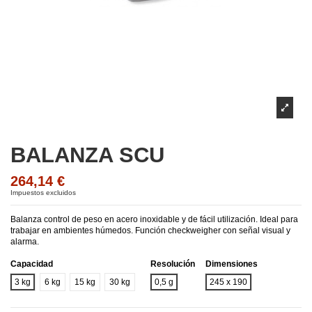
BALANZA SCU
264,14 €
Impuestos excluidos
Balanza control de peso en acero inoxidable y de fácil utilización. Ideal para
trabajar en ambientes húmedos. Función checkweigher con señal visual y
alarma.
Capacidad
Resolución
Dimensiones
3 kg
6 kg
15 kg
30 kg
0,5 g
245 x 190