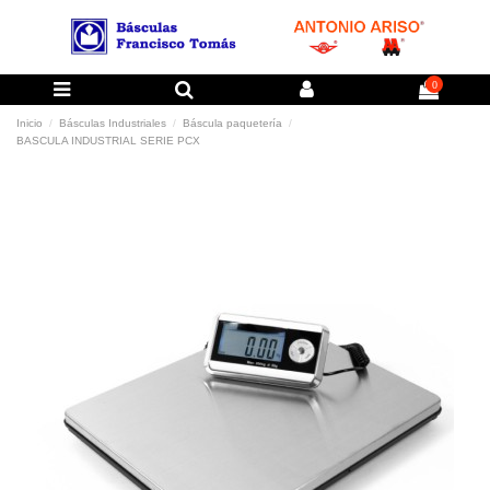
0
Inicio
Básculas Industriales
Báscula paquetería
BASCULA INDUSTRIAL SERIE PCX