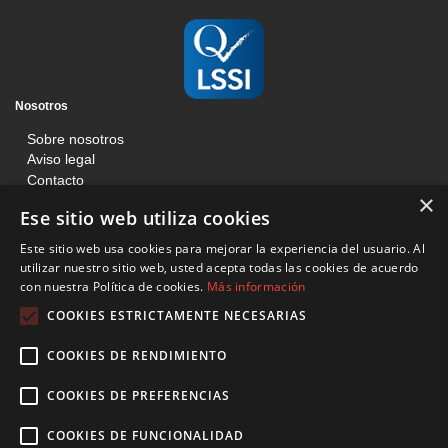
Nosotros
Sobre nosotros
Aviso legal
Contacto
×
Blog
Ese sitio web utiliza cookies
Información
Este sitio web usa cookies para mejorar la experiencia del usuario. Al
Términos y condiciones
utilizar nuestro sitio web, usted acepta todas las cookies de acuerdo
con nuestra Política de cookies.
Más información
Condiciones de venta web
Política de cookies
COOKIES ESTRICTAMENTE NECESARIAS
Básculas Francisco Tomás
COOKIES DE RENDIMIENTO
C/ Mossen Jacinto Verdaguer, 201, Local, Sant Boi de Llobregat 08830
Barcelona
COOKIES DE PREFERENCIAS
936 407 996
COOKIES DE FUNCIONALIDAD
btomas@basculasfranciscotomas.com