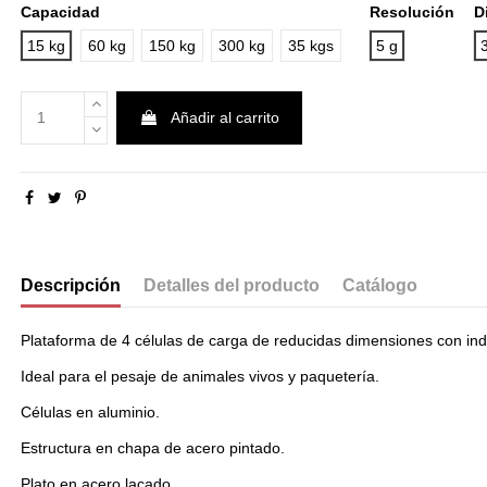
Capacidad
Resolución
D
15 kg
60 kg
150 kg
300 kg
35 kgs
5 g
Añadir al carrito
Descripción
Detalles del producto
Catálogo
Plataforma de 4 células de carga de reducidas dimensiones con ind
Ideal para el pesaje de animales vivos y paquetería.
Células en aluminio.
Estructura en chapa de acero pintado.
Plato en acero lacado.