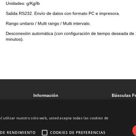
Unidades: g/Kg/lb
Salida RS232. Envío de datos con formato PC e impresora.
Rango unitario / Multi rango / Multi intervalo.
Desconexión automática (con configuración de tiempo deseada de 
minutos).
Básculas industriales hasta
15 kg
30 kg
60 kg
150 kg
300 kg
Información
Básculas F
C/ Mossen J
Términos y condiciones
Local, Sant 
Condiciones de venta web
Barcelona
l utilizar nuestro sitio web, usted acepta todas las cookies de
Política de cookies
936 407 996
 DE RENDIMIENTO
COOKIES DE PREFERENCIAS
btomas@bas