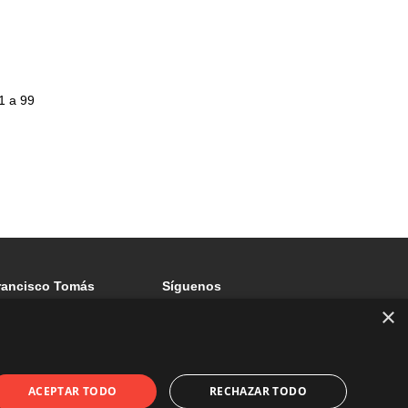
1 a 99
rancisco Tomás
Síguenos
×
acinto Verdaguer, 201,
Boi de Llobregat 08830
ACEPTAR TODO
RECHAZAR TODO
culasfranciscotomas.com