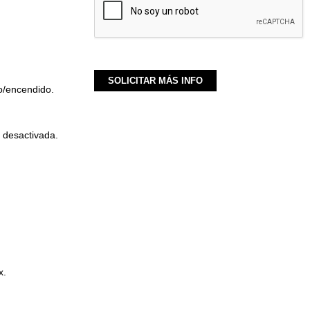
o/encendido.
y desactivada.
x.