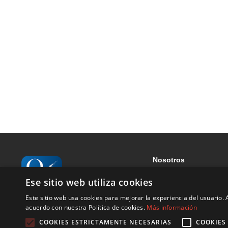
Nosotros
Sobre nosotros
Ese sitio web utiliza cookies
Aviso legal
Este sitio web usa cookies para mejorar la experiencia del usuario. A
Contacto
acuerdo con nuestra Política de cookies.
Más información
Blog
COOKIES ESTRICTAMENTE NECESARIAS
COOKIES