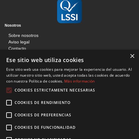
Nosotros
Sobre nosotros
Aviso legal
Contacto
×
Blog
Ese sitio web utiliza cookies
Información
Este sitio web usa cookies para mejorar la experiencia del usuario. Al
Términos y condiciones
utilizar nuestro sitio web, usted acepta todas las cookies de acuerdo
con nuestra Política de cookies.
Más información
Condiciones de venta web
Política de cookies
COOKIES ESTRICTAMENTE NECESARIAS
Básculas Francisco Tomás
COOKIES DE RENDIMIENTO
C/ Mossen Jacinto Verdaguer, 201, Local, Sant Boi de Llobregat 08830
Barcelona
COOKIES DE PREFERENCIAS
936 407 996
COOKIES DE FUNCIONALIDAD
btomas@basculasfranciscotomas.com
Síguenos